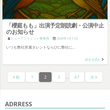
「櫻庭もも」出演予定朗読劇・公演中止
のお知らせ
ヒューアンドミント事務局
2026年1月11日
いつも弊社所属タレントならびに弊社に…
続きを読む
投
固
固
固
固
前
1
2
3
…
67
次
稿
定
定
定
定
の
ペ
ペ
ペ
ペ
ー
ー
ー
ー
ペ
ジ
ジ
ジ
ジ
ADRRESS
ー