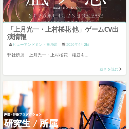
「上月光一・上村桜花 他」ゲームCV出
演情報
ヒューアンドミント事務局
2026年4月2日
弊社所属「上月光一・上村桜花・櫻庭も…
続きを読む