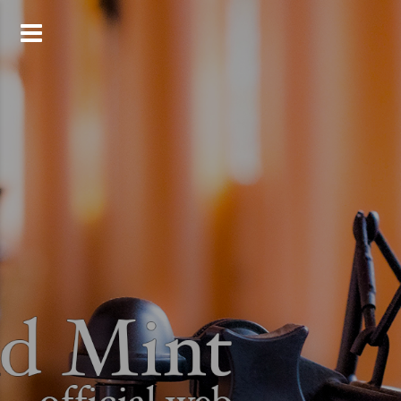
コ
ン
テ
ン
ツ
へ
ス
キ
ッ
プ