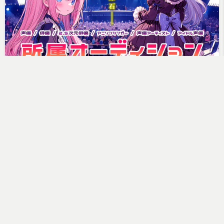
研究生/所属オーディション（最終募
集）開催のお知らせ
ヒューアンドミント事務局
2026年6月22日
「声優/俳優/2.5次元俳優」「アニ…
続きを読む