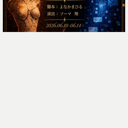
「狼谷 諒」朗読劇出演情報
ヒューアンドミント事務局
2026年6月1日
弊社所属「狼谷 諒」が、朗読劇「…
続きを読む