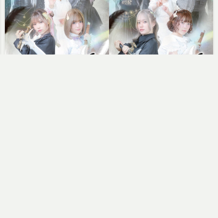
「上村桜花」舞台出演情報
ヒューアンドミント事務局
2026年6月2日
弊社所属「上村桜花」が、舞台「三…
続きを読む