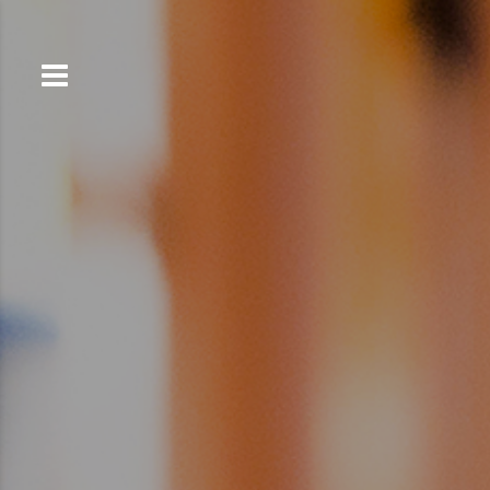
コ
ン
テ
ン
ツ
へ
ス
キ
ッ
プ