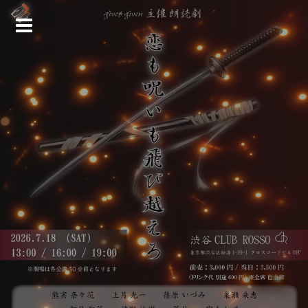
コ
ン
テ
ン
ツ
へ
ス
キ
ッ
プ