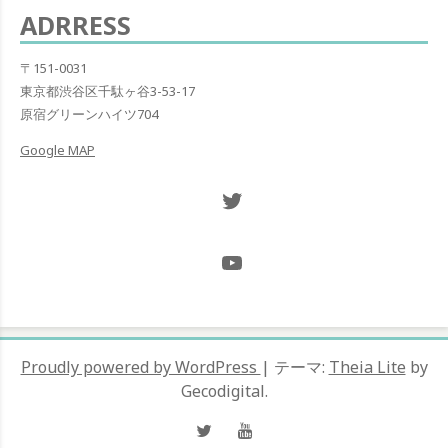
ョ
ADRRESS
ン
〒151-0031
東京都渋谷区千駄ヶ谷3-53-17
原宿グリーンハイツ704
Google MAP
Twitter NOW ON
@Hugh_and_Mint_
Proudly powered by WordPress
|
テーマ:
Theia Lite
by
Gecodigital.
Twitter
YouTube