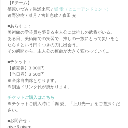
【Bチーム】
篠原いづみ / 巣瀬来恵 /
堀 愛（ヒューアンドミント）
遠野沙樹 / 菜月 / 古川息吹 / 森田 光
■あらすじ：
美術館の学芸員を夢見る主人公には推しの武将がいる。
ある日、美術館での実習で、推しの一族にとって災いをも
たらすという曰くつきの刀に出会う。
その瞬間から、主人公の運命が大きく変わっていく…
■チケット：
【前売券】3,000円
【当日券】3,500円
※全席自由席となります。
※別途ドリンク代が掛かります。
チケットご購入はこちら
※チケットご購入時に「堀 愛」「上月光一」をご選択くだ
さい。
■お問合せ：
give＆given