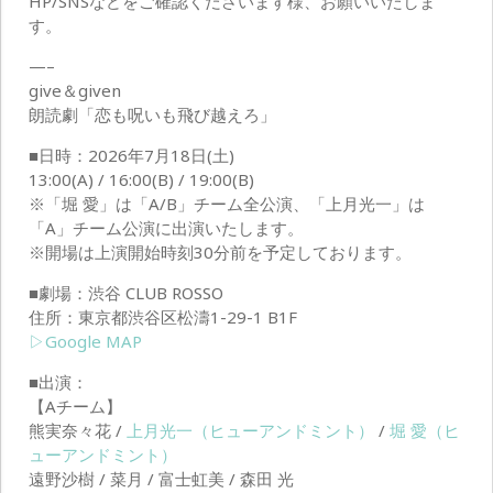
HP/SNSなどをご確認くださいます様、お願いいたしま
す。
—–
give＆given
朗読劇「恋も呪いも飛び越えろ」
■日時：2026年7月18日(土)
13:00(A) / 16:00(B) / 19:00(B)
※「堀 愛」は「A/B」チーム全公演、「上月光一」は
「A」チーム公演に出演いたします。
※開場は上演開始時刻30分前を予定しております。
■劇場：渋谷 CLUB ROSSO
住所：東京都渋谷区松濤1-29-1 B1F
▷Google MAP
■出演：
【Aチーム】
熊実奈々花 /
上月光一（ヒューアンドミント）
/
堀 愛（ヒ
ューアンドミント）
遠野沙樹 / 菜月 / 富士虹美 / 森田 光