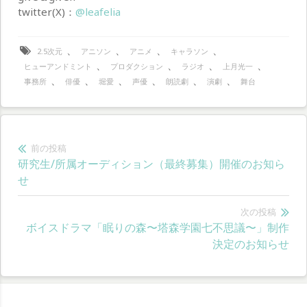
twitter(X)：
@leafelia
、
、
、
、
2.5次元
アニソン
アニメ
キャラソン
、
、
、
、
ヒューアンドミント
プロダクション
ラジオ
上月光一
、
、
、
、
、
、
事務所
俳優
堀愛
声優
朗読劇
演劇
舞台
投
前の投稿
前
研究生/所属オーディション（最終募集）開催のお知ら
稿
の
せ
ナ
投
稿:
次の投稿
ビ
次
ボイスドラマ「眠りの森〜塔森学園七不思議〜」制作
ゲ
の
決定のお知らせ
投
ー
稿:
シ