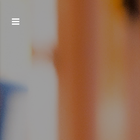
コ
ン
テ
ン
ツ
へ
ス
キ
ッ
プ