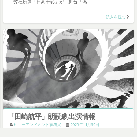
弊社所属「日高千彰」が、舞台「偽…
続きを読む
「田崎航平」朗読劇出演情報
ヒューアンドミント事務局
2025年11月30日
弊社所属「田崎航平」が、朗読劇「…