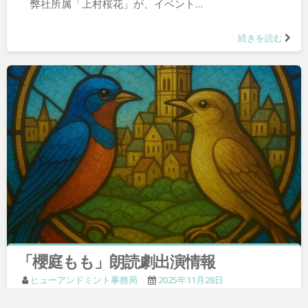
弊社所属「上村桜花」が、イベント…
続きを読む
「櫻庭もも」朗読劇出演情報
ヒューアンドミント事務局
2025年11月28日
弊社所属「櫻庭もも」が、朗読劇「…