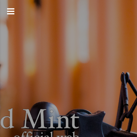
コ
ン
テ
ン
ツ
へ
ス
キ
ッ
プ