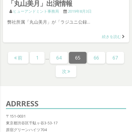
「丸山美月」出演情報
ヒューアンドミント事務局
2019年8月3日
弊社所属「丸山美月」が「ラジユニ公録…
続きを読む
投
固
固
固
固
固
前
1
…
64
65
66
67
稿
定
定
定
定
定
の
次
ペ
ペ
ペ
ペ
ペ
ー
ー
ー
ー
ー
ペ
ジ
ジ
ジ
ジ
ジ
ー
ADRRESS
ジ
送
〒151-0031
東京都渋谷区千駄ヶ谷3-53-17
り
原宿グリーンハイツ704