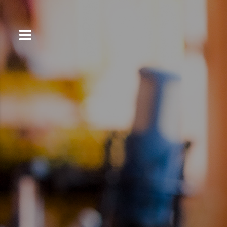
コ
ン
テ
ン
ツ
へ
ス
キ
ッ
プ