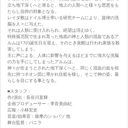
立ち地下深くへと潜ると、地上の人類へと様々な恩恵をも
たらし信仰の対象となる。
レイダ教はドイル博士率いる研究チームにより、旋律の洗
脳を人々に与えた。
それは人類に受け入れられ、絶望は消えゆく。
特殊孤児院で生まれ育った地底の神と人類の混血であるア
ルムは17の誕生日を迎え、そのとき覚醒は行われ家族を殺
害してしまう。
主に声による、人体に影響を与えるほどまでに強大な洗脳
の力を手にしてしまったアルムは、
神々が住まうとされた地下深くへと、同じく混血の血を祖
先に持つネオン団に導かれ住処を移し、そこで神の姿、暮
らしを目にする事となる。
■スタッフ：
作/演出：長谷川直輝
企画プロデューサー：李音美由紀
広報：小林宏史
音楽/効果音：薩摩のショパソ 他
舞台監督：バニラ