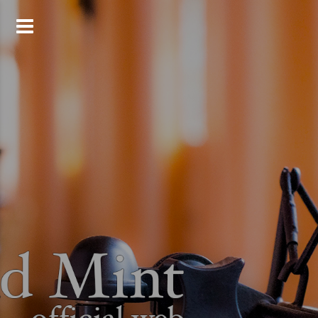
コ
ン
テ
ン
ツ
へ
ス
キ
ッ
プ