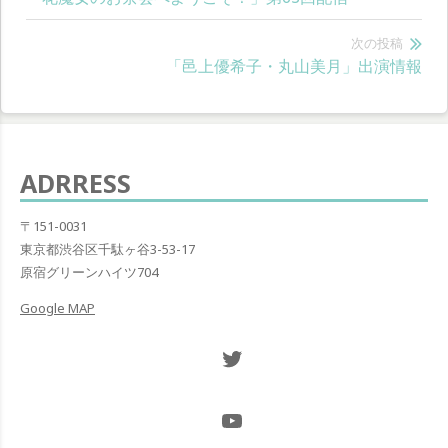
稿
の
ナ
投
次の投稿
次
「邑上優希子・丸山美月」出演情報
稿:
ビ
の
ゲ
投
稿:
ー
ADRRESS
シ
ョ
〒151-0031
東京都渋谷区千駄ヶ谷3-53-17
ン
原宿グリーンハイツ704
Google MAP
Twitter NOW ON
@Hugh_and_Mint_