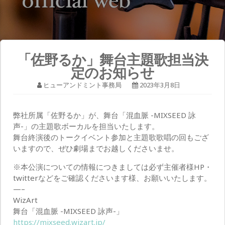
「佐野るか」舞台主題歌担当決
定のお知らせ
ヒューアンドミント事務局
2023年3月8日
弊社所属「佐野るか」が、舞台「混血脈 -MIXSEED 詠
声-」の主題歌ボーカルを担当いたします。
舞台終演後のトークイベント参加と主題歌歌唱の回もござ
いますので、ぜひ劇場までお越しくださいませ。
※本公演についての情報につきましては必ず主催者様HP・
twitterなどをご確認くださいます様、お願いいたします。
—–
WizArt
舞台「混血脈 -MIXSEED 詠声-」
https://mixseed.wizart.jp/