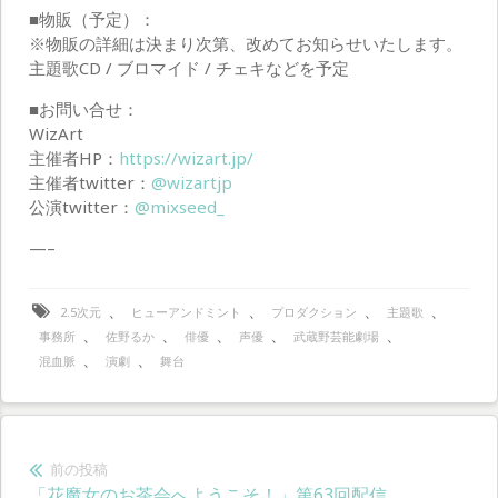
■物販（予定）：
※物販の詳細は決まり次第、改めてお知らせいたします。
主題歌CD / ブロマイド / チェキなどを予定
■お問い合せ：
WizArt
主催者HP：
https://wizart.jp/
主催者twitter：
@wizartjp
公演twitter：
@mixseed_
—–
、
、
、
、
2.5次元
ヒューアンドミント
プロダクション
主題歌
、
、
、
、
、
事務所
佐野るか
俳優
声優
武蔵野芸能劇場
、
、
混血脈
演劇
舞台
投
前の投稿
前
「花魔女のお茶会へようこそ！」第63回配信