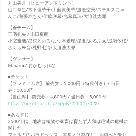
丸山美月（ヒューアンドミント）
山口拳生/木下理華子/工藤貴美華/渡邉空美/ステルスにゃ
んこ/遊張れもん/伊吹咲希/光希真珠/大迫洸太郎
【蒼チーム】
三宅礼央 / 山田夏萌
小室雅哉/星旗とおる/まつ本愛理/星夏/あるふぁ/成瀬汐桜/
さくら朱音/札野七海/大迫洸太郎
【ダンサー】
Minami / おかむられな
■チケット：
【プレミアム席】 前売券：5,000円（特典付き）/ 当日
券：5,000円
【自由席】 前売券：4,800円 / 当日券：5,000円
https://ticket.corich.jp/apply/226047/028/
■あらすじ：
2500年代、地表は植物や家畜は育たず人類は絶滅の危機に
瀕した。
フェルミのパラドックス—異星人は存在し、地球へと降り