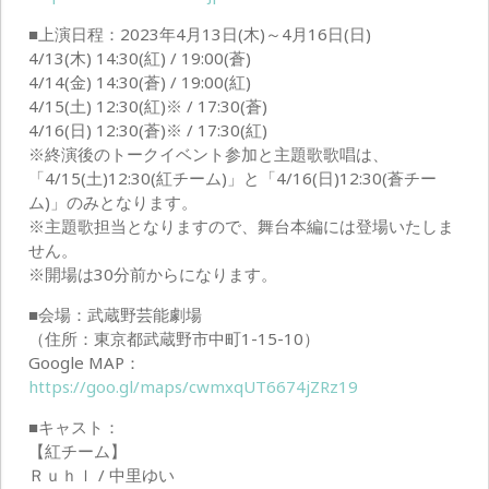
■上演日程：2023年4月13日(木)～4月16日(日)
4/13(木) 14:30(紅) / 19:00(蒼)
4/14(金) 14:30(蒼) / 19:00(紅)
4/15(土) 12:30(紅)※ / 17:30(蒼)
4/16(日) 12:30(蒼)※ / 17:30(紅)
※終演後のトークイベント参加と主題歌歌唱は、
「4/15(土)12:30(紅チーム)」と「4/16(日)12:30(蒼チー
ム)」のみとなります。
※主題歌担当となりますので、舞台本編には登場いたしま
せん。
※開場は30分前からになります。
■会場：武蔵野芸能劇場
（住所：東京都武蔵野市中町1-15-10）
Google MAP：
https://goo.gl/maps/cwmxqUT6674jZRz19
■キャスト：
【紅チーム】
Ｒｕｈｌ / 中里ゆい