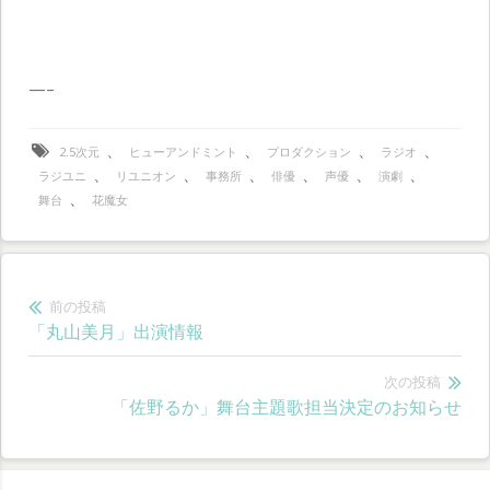
—–
、
、
、
、
2.5次元
ヒューアンドミント
プロダクション
ラジオ
、
、
、
、
、
、
ラジユニ
リユニオン
事務所
俳優
声優
演劇
、
舞台
花魔女
投
前の投稿
前
「丸山美月」出演情報
稿
の
ナ
投
次の投稿
次
「佐野るか」舞台主題歌担当決定のお知らせ
稿:
ビ
の
ゲ
投
稿: