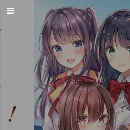
コ
ン
テ
ン
ツ
へ
ス
キ
ッ
プ