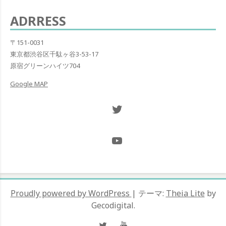
ー
ADRRESS
シ
ョ
〒151-0031
東京都渋谷区千駄ヶ谷3-53-17
ン
原宿グリーンハイツ704
Google MAP
Twitter NOW ON
@Hugh_and_Mint_
Proudly powered by WordPress
|
テーマ:
Theia Lite
by
Gecodigital.
Twitter
YouTube