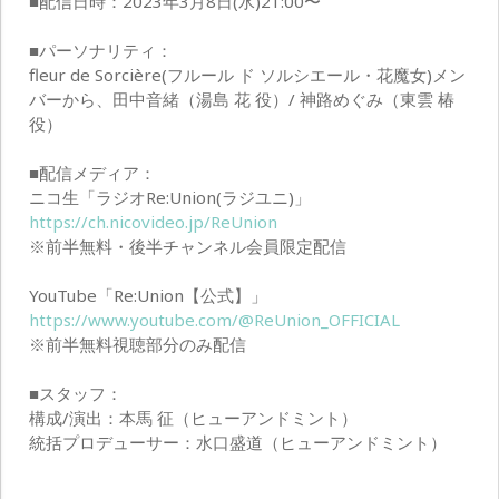
■配信日時：2023年3月8日(水)21:00〜
■パーソナリティ：
fleur de Sorcière(フルール ド ソルシエール・花魔女)メン
バーから、田中音緒（湯島 花 役）/ 神路めぐみ（東雲 椿
役）
■配信メディア：
ニコ生「ラジオRe:Union(ラジユニ)」
https://ch.nicovideo.jp/ReUnion
※前半無料・後半チャンネル会員限定配信
YouTube「Re:Union【公式】」
https://www.youtube.com/@ReUnion_OFFICIAL
※前半無料視聴部分のみ配信
■スタッフ：
構成/演出：本馬 征（ヒューアンドミント）
統括プロデューサー：水口盛道（ヒューアンドミント）