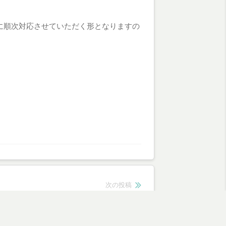
に順次対応させていただく形となりますの
次の投稿
次
「上村桜花」イベント出演情報
の
投