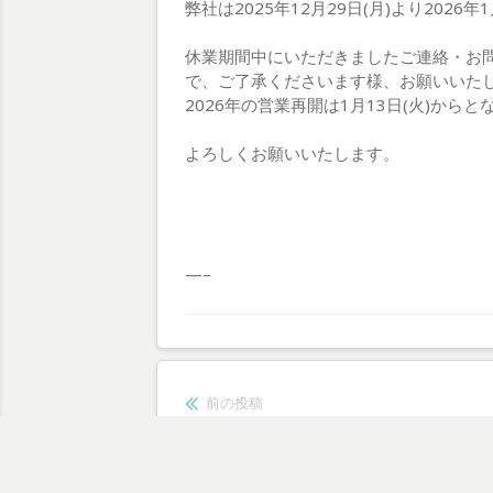
弊社は2025年12月29日(月)より202
休業期間中にいただきましたご連絡・お
で、ご了承くださいます様、お願いいた
2026年の営業再開は1月13日(火)からと
よろしくお願いいたします。
—–
投
前の投稿
前
「田崎航平」朗読劇出演情報
稿
の
投
ナ