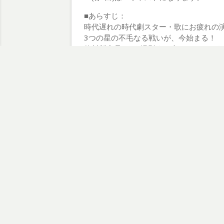
■あらすじ：
時代遅れの時代劇スター・歌にお疲れの
3つの星の不毛なる戦いが、今始まる！
飲料新商品CMを撮影する大みそかのスタ
時代劇スター、演歌の女王、ヒップホッ
ンシチュエーションで群像劇的コメディ
■チケット：
※先行発売11月23日(日)13:00・一般発売
【特典付きS席】10,000円
※最前列指定席・特典としてパンフレッ
【前売券】6,500円
【U-25券】5,000円
※入場の際に身分証明書をご提示いただ
【チケットご予約はこちら】
https://www.confetti-web.com/events
■スタッフ：
脚本/総指揮：久保田誠二