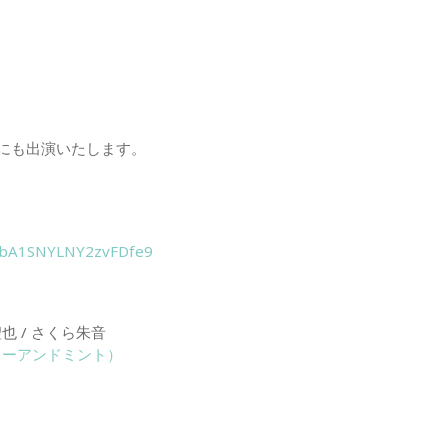
にも出演いたします。
gl/bA1SNYLNY2zvFDfe9
聖也 / さくら朱音
ューアンドミント）