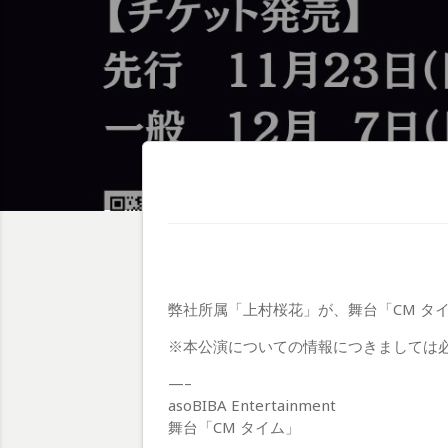
弊社所属「上村桜花」が、舞台「CM タ
※本公演についての情報につきましては必
—–
asoBIBA Entertainment
舞台「CM タイム」