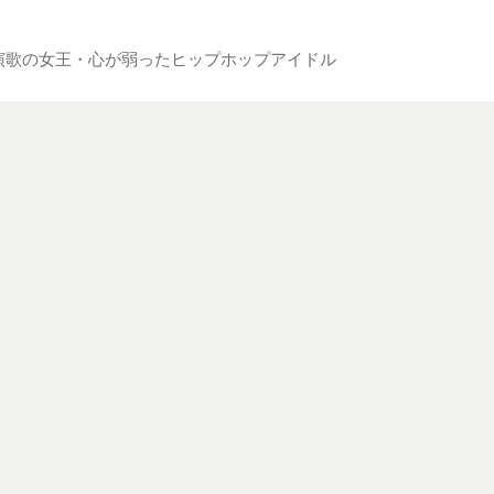
演歌の女王・心が弱ったヒップホップアイドル
ジオ。
プアイドルの3人がスタジオで対立し、巻き込まれて右往左往する広
！
12月7日(日)13:00からとなります。
ト、推しキャストのブロマイド付き。
きます。
/11509