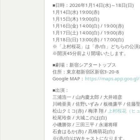
■日時：2026年1月14日(水)～18日(日)
1月14日(水) 19:00(赤)
1月15日(木) 19:00(白)
1月16日(金) 14:00(白) / 19:00(赤)
1月17日(土) 14:00(白) / 19:00(赤)
1月18日(日) 13:00(赤) / 17:00(白)
※「上村桜花」は「赤/白」どちらの公演
※開演45分前より開場いたします。
■劇場：新宿シアタートップス
住所：東京都新宿区新宿3-20-8
Google MAP：
https://maps.app.goo.
■出演：
三浦浩一 / 山内慶太郎 / 大井靖彦
川崎亜美 / 佐野いずみ / 板橋廉平 / 佐藤
松山クミコ(赤) / 梅津 翔 /
上村桜花（ヒ
松尾玲奈 / 大城このは(白)
小磯勝弥 / 三田三平 / 永瀬将暉
石倉はるか(赤) / 髙橋萌花(白)
※(赤/白)はWキャストになります。