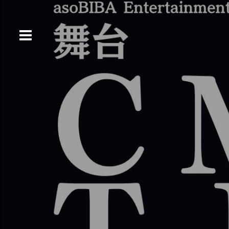
コ
ン
テ
ン
ツ
へ
ス
キ
ッ
プ