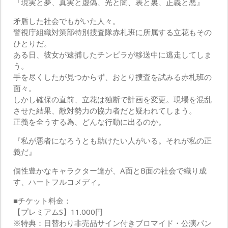
『現実と夢、真実と虚偽、光と闇、表と裏、正義と悪』
矛盾した社会でもがいた人々。
警視庁組織対策部特別捜査隊赤札班に所属する立花もその
ひとりだ。
ある日、彼女が逮捕したチンピラが移送中に逃走してしま
う。
手を尽くしたが見つからず、おとり捜査を試みる赤札班の
面々。
しかし確保の直前、立花は独断で計画を変更。現場を混乱
させた結果、敵対勢力の協力者だと疑われてしまう。
正義を全うする為、どんな行動に出るのか。
『私が悪者になろうとも助けたい人がいる。それが私の正
義だ』
個性豊かなキャラクター達が、A面とB面の社会で織り成
す、ハートフルコメディ。
■チケット料金：
【プレミアムS】11.000円
※特典：日替わり非売品サイン付きブロマイド・公演パン