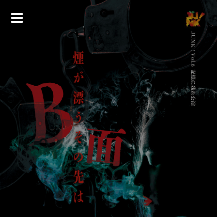
コ
ン
テ
ン
ツ
へ
ス
キ
ッ
プ