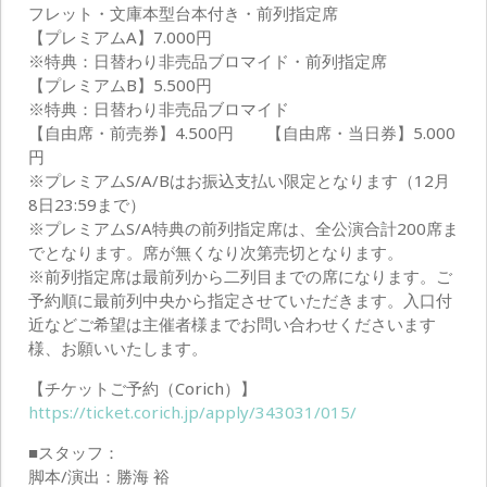
フレット・文庫本型台本付き・前列指定席
【プレミアムA】7.000円
※特典：日替わり非売品ブロマイド・前列指定席
【プレミアムB】5.500円
※特典：日替わり非売品ブロマイド
【自由席・前売券】4.500円 【自由席・当日券】5.000
円
※プレミアムS/A/Bはお振込支払い限定となります（12月
8日23:59まで）
※プレミアムS/A特典の前列指定席は、全公演合計200席ま
でとなります。席が無くなり次第売切となります。
※前列指定席は最前列から二列目までの席になります。ご
予約順に最前列中央から指定させていただきます。入口付
近などご希望は主催者様までお問い合わせくださいます
様、お願いいたします。
【チケットご予約（Corich）】
https://ticket.corich.jp/apply/343031/015/
■スタッフ：
脚本/演出：勝海 裕