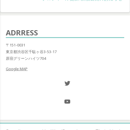
ビ
の
ゲ
投
稿:
ー
ADRRESS
シ
ョ
〒151-0031
東京都渋谷区千駄ヶ谷3-53-17
ン
原宿グリーンハイツ704
Google MAP
Twitter NOW ON
@Hugh_and_Mint_