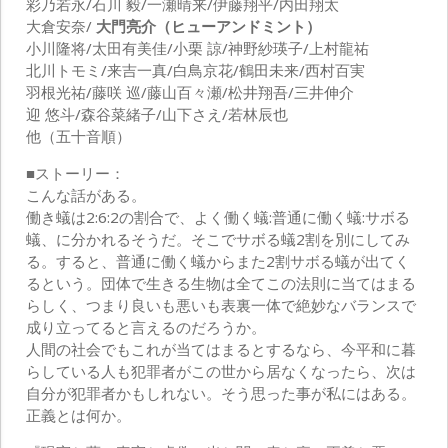
彩乃若永/石川 毅/一瀬晴来/伊藤翔平/内田翔太
大倉安奈/
大門亮介（ヒューアンドミント）
小川隆将/太田有美佳/小栗 諒/神野紗瑛子/上村龍祐
北川トモミ/来吉一真/白鳥京花/鶴田未来/西村百実
羽根光祐/藤咲 巡/藤山百々瀬/松井翔吾/三井伸介
迎 悠斗/森谷菜緒子/山下さえ/若林辰也
他（五十音順）
■ストーリー：
こんな話がある。
働き蟻は2:6:2の割合で、よく働く蟻:普通に働く蟻:サボる
蟻、に分かれるそうだ。そこでサボる蟻2割を別にしてみ
る。すると、普通に働く蟻からまた2割サボる蟻が出てく
るという。団体で生きる生物は全てこの法則に当てはまる
らしく、つまり良いも悪いも表裏一体で絶妙なバランスで
成り立ってると言えるのだろうか。
人間の社会でもこれが当てはまるとするなら、今平和に暮
らしている人も犯罪者がこの世から居なくなったら、次は
自分が犯罪者かもしれない。そう思った事が私にはある。
正義とは何か。