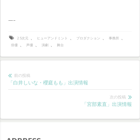
—–
、
、
、
、
2.5次元
ヒューアンドミント
プロダクション
事務所
、
、
、
俳優
声優
演劇
舞台
投
前の投稿
前
「白井しいな・櫻庭もも」出演情報
稿
の
ナ
投
次の投稿
次
「宮部素直」出演情報
稿:
ビ
の
ゲ
投
稿:
ー