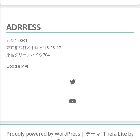
稿:
ー
シ
ADRRESS
ョ
〒151-0031
ン
東京都渋谷区千駄ヶ谷3-53-17
原宿グリーンハイツ704
Google MAP
Twitter NOW ON
@Hugh_and_Mint_
Proudly powered by WordPress
|
テーマ:
Theia Lite
by