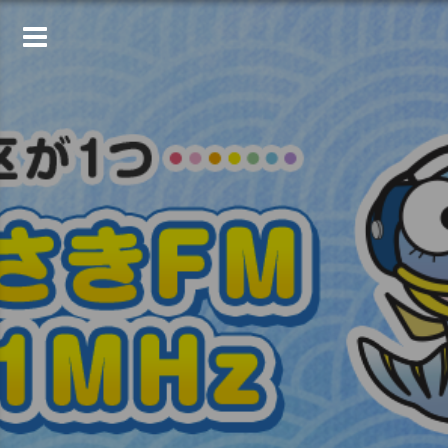
コ
ン
テ
ン
ツ
へ
ス
キ
ッ
プ