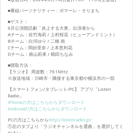
■番組パーソナリティー：ポマーレ・そりまち
■ゲスト：
6月公演朗読劇「炎上する大奥」出演者から
Aチーム：佐竹海莉 / 上村桜花（ヒューアンドミント）
Bチーム：白河ゆり / 二橋 南
Cチーム：岡紗里奈 / 上本恵利花
Dチーム：南山莉來 / 鶴田ちなみ
■聴取方法：
【ラジオ】 周波数：79.1MHz
※放送地域：川崎市・隣接する東京都や横浜市の一部
【スマートフォン/タブレット/PC】 アプリ「Listen
Radio」
iPhoneの方はこちらからダウンロード
Androidの方はこちらからダウンロード
PCの方はこちらから
http://listenradio.jp/
①左のタブより「ラジオチャンネルを選曲」を選択してく
ださい。