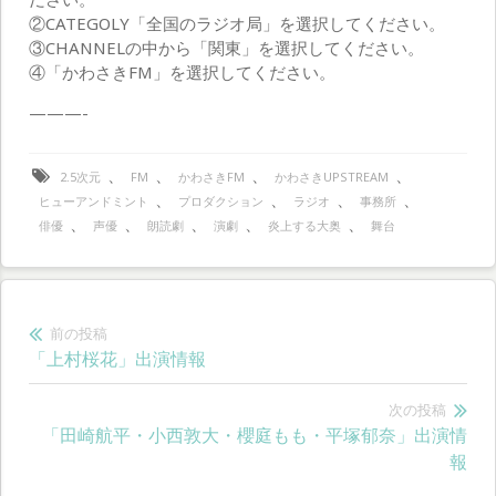
②CATEGOLY「全国のラジオ局」を選択してください。
③CHANNELの中から「関東」を選択してください。
④「かわさきFM」を選択してください。
———-
、
、
、
、
2.5次元
FM
かわさきFM
かわさきUPSTREAM
、
、
、
、
ヒューアンドミント
プロダクション
ラジオ
事務所
、
、
、
、
、
俳優
声優
朗読劇
演劇
炎上する大奥
舞台
投
前の投稿
前
「上村桜花」出演情報
稿
の
ナ
投
次の投稿
次
「田崎航平・小西敦大・櫻庭もも・平塚郁奈」出演情
稿:
ビ
の
報
ゲ
投