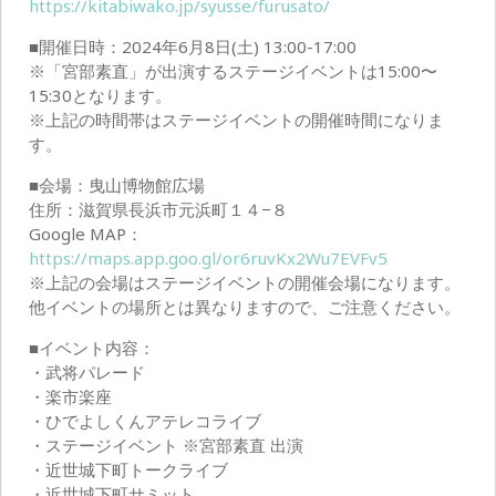
https://kitabiwako.jp/syusse/furusato/
■開催日時：2024年6月8日(土) 13:00-17:00
※「宮部素直」が出演するステージイベントは15:00〜
15:30となります。
※上記の時間帯はステージイベントの開催時間になりま
す。
■会場：曳山博物館広場
住所：滋賀県長浜市元浜町１４−８
Google MAP：
https://maps.app.goo.gl/or6ruvKx2Wu7EVFv5
※上記の会場はステージイベントの開催会場になります。
他イベントの場所とは異なりますので、ご注意ください。
■イベント内容：
・武将パレード
・楽市楽座
・ひでよしくんアテレコライブ
・ステージイベント ※宮部素直 出演
・近世城下町トークライブ
・近世城下町サミット