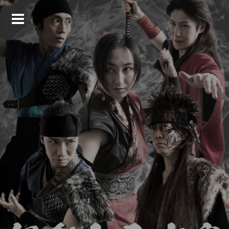
コ
ン
テ
ン
ツ
へ
ス
キ
ッ
プ