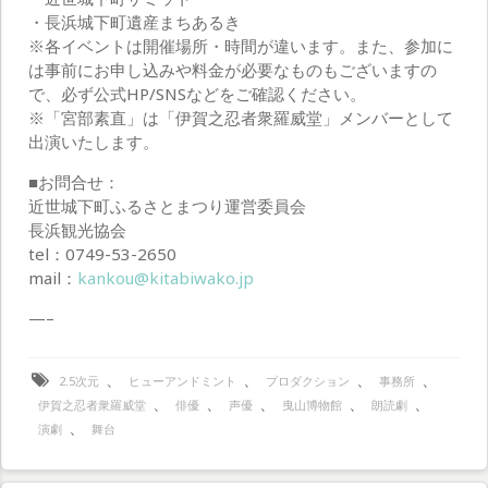
・長浜城下町遺産まちあるき
※各イベントは開催場所・時間が違います。また、参加に
は事前にお申し込みや料金が必要なものもございますの
で、必ず公式HP/SNSなどをご確認ください。
※「宮部素直」は「伊賀之忍者衆羅威堂」メンバーとして
出演いたします。
■お問合せ：
近世城下町ふるさとまつり運営委員会
長浜観光協会
tel：0749-53-2650
mail：
kankou@kitabiwako.jp
—–
、
、
、
、
2.5次元
ヒューアンドミント
プロダクション
事務所
、
、
、
、
、
伊賀之忍者衆羅威堂
俳優
声優
曳山博物館
朗読劇
、
演劇
舞台