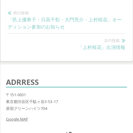
投
前の投稿
前
「邑上優希子・日高千彰・大門亮介・上村桜花」オー
稿
の
ディション参加のお知らせ
ナ
投
稿:
次の投稿
ビ
次
「上村桜花」出演情報
ゲ
の
投
ー
稿:
シ
ADRRESS
ョ
〒151-0031
ン
東京都渋谷区千駄ヶ谷3-53-17
原宿グリーンハイツ704
Google MAP
Twitter NOW ON