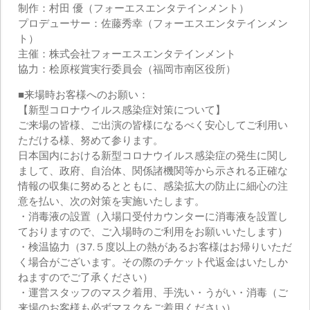
制作：村田 優（フォーエスエンタテインメント）
プロデューサー：佐藤秀幸（フォーエスエンタテインメン
ト）
主催：株式会社フォーエスエンタテインメント
協力：桧原桜賞実行委員会（福岡市南区役所）
■来場時お客様へのお願い：
【新型コロナウイルス感染症対策について】
ご来場の皆様、ご出演の皆様になるべく安心してご利用い
ただける様、努めて参ります。
日本国内における新型コロナウイルス感染症の発生に関し
まして、政府、自治体、関係諸機関等から示される正確な
情報の収集に努めるとともに、感染拡大の防止に細心の注
意を払い、次の対策を実施いたします。
・消毒液の設置（入場口受付カウンターに消毒液を設置し
ておりますので、ご入場時のご利用をお願いいたします）
・検温協力（37.５度以上の熱があるお客様はお帰りいただ
く場合がございます。その際のチケット代返金はいたしか
ねますのでご了承ください）
・運営スタッフのマスク着用、手洗い・うがい・消毒（ご
来場のお客様も必ずマスクをご着用ください）