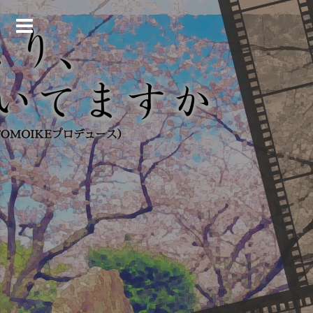
コ
ン
テ
ン
ツ
へ
ス
キ
ッ
プ