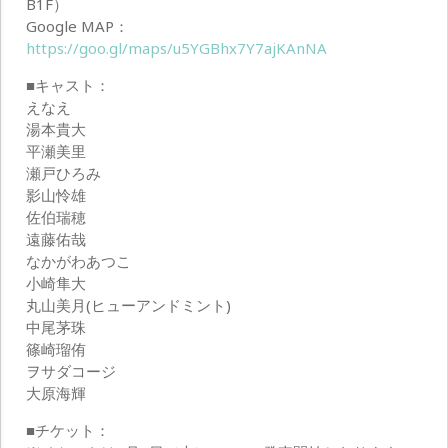
B1F）
Google MAP：
https://goo.gl/maps/u5YGBhx7Y7ajKAnNA
■キャスト：
えなえ
湯本貴大
平瀬美里
瀬戸ひろみ
影山怜雄
佐伯瑞穂
遠藤佑哉
なかがわあつこ
小崎隼大
丸山美月(ヒューアンドミント)
中尾茅珠
篠崎瑠侑
ヲサダコージ
大原海輝
■チケット：