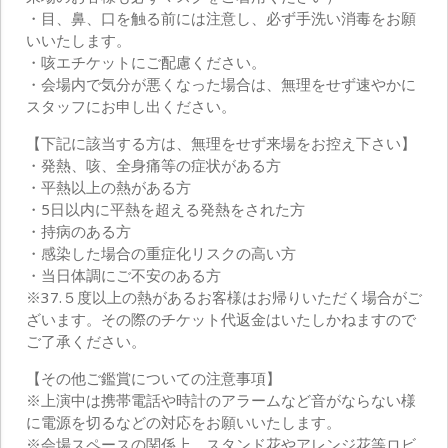
・目、鼻、口を触る前には注意し、必ず手洗い消毒をお願
いいたします。
・咳エチケットにご配慮ください。
・会場内で気分が悪くなった場合は、無理をせず速やかに
スタッフにお申し出ください。
【下記に該当する方は、無理をせず来場をお控え下さい】
・発熱、咳、全身痛等の症状がある方
・平熱以上の熱がある方
・5日以内に平熱を超える発熱をされた方
・持病のある方
・感染した場合の重症化リスクの高い方
・当日体調にご不安のある方
※37.５度以上の熱があるお客様はお帰りいただく場合がご
ざいます。その際のチケット代返金はいたしかねますので
ご了承ください。
【その他ご鑑賞についての注意事項】
※上演中は携帯電話や時計のアラームなど音がならない様
に電源を切るなどの対応をお願いいたします。
※会場スペースの関係上、スタンド花やアレンジ花等ロビ