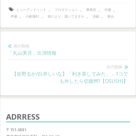
、
、
、
、
ヒューアンドミント
プロダクション
事務所
俳優
、
、
、
、
声優
小劇場B1
桜だより、届いてますか
演劇
舞台
投
前の投稿
前
「丸山美月」出演情報
稿
の
ナ
投
次の投稿
次
【佐野るか/白井しいな】「利き茶してみた。」1コで
稿:
ビ
の
も外したら切腹!!!!!?【OSUSHI】
ゲ
投
稿:
ー
シ
ADRRESS
ョ
〒151-0031
ン