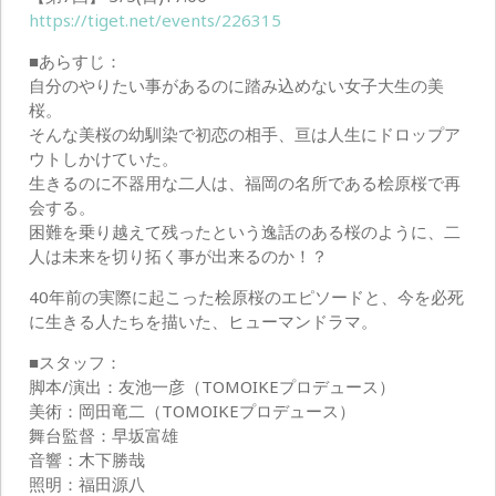
https://tiget.net/events/226315
■あらすじ：
自分のやりたい事があるのに踏み込めない女子大生の美
桜。
そんな美桜の幼馴染で初恋の相手、亘は人生にドロップア
ウトしかけていた。
生きるのに不器用な二人は、福岡の名所である桧原桜で再
会する。
困難を乗り越えて残ったという逸話のある桜のように、二
人は未来を切り拓く事が出来るのか！？
40年前の実際に起こった桧原桜のエピソードと、今を必死
に生きる人たちを描いた、ヒューマンドラマ。
■スタッフ：
脚本/演出：友池一彦（TOMOIKEプロデュース）
美術：岡田竜二（TOMOIKEプロデュース）
舞台監督：早坂富雄
音響：木下勝哉
照明：福田源八