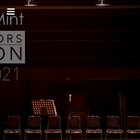
コ
ン
テ
ン
ツ
へ
ス
キ
ッ
プ