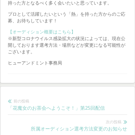
持った方となるべく多く会いたいと思っています。
プロとして活躍したいという「熱」を持った方からのご応
募、お待ちしています！
【オーディション概要はこちら】
※新型コロナウイルス感染拡大の状況によっては、現在公
開しております選考方法・場所などが変更になる可能性が
ございます。
ヒューアンドミント事務局
投
前の投稿
前
「花魔女のお茶会へようこそ！」第25回配信
稿
の
ナ
投
次の投稿
次
所属オーディション選考方法変更のお知らせ
稿:
ビ