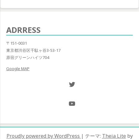
の
ゲ
投
稿:
ー
ADRRESS
シ
ョ
〒151-0031
東京都渋谷区千駄ヶ谷3-53-17
ン
原宿グリーンハイツ704
Google MAP
Twitter NOW ON
@Hugh_and_Mint_
Proudly powered by WordPress
|
テーマ:
Theia Lite
by