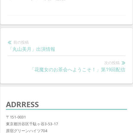
投
前の投稿
前
「丸山美月」出演情報
稿
の
ナ
投
次の投稿
次
「花魔女のお茶会へようこそ！」第19回配信
稿:
ビ
の
ゲ
投
稿:
ー
ADRRESS
シ
ョ
〒151-0031
東京都渋谷区千駄ヶ谷3-53-17
ン
原宿グリーンハイツ704