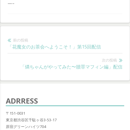
—–
投
前の投稿
前
「花魔女のお茶会へようこそ！」第15回配信
稿
の
ナ
投
次の投稿
次
「燐ちゃんがやってみた〜贖罪マフィン編」配信
稿:
ビ
の
ゲ
投
稿:
ー
ADRRESS
シ
ョ
〒151-0031
東京都渋谷区千駄ヶ谷3-53-17
ン
原宿グリーンハイツ704