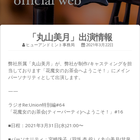
「丸山美月」出演情報
ヒューアンドミント事務局
2021年3月22日
弊社所属「丸山美月」が、弊社が制作/キャスティングを担
当しております「花魔女のお茶会へようこそ！」にメイン
パーソナリティとして出演します。
——
ラジオRe:Union特別編#64
「花魔女のお茶会(ティーパーティ)へようこそ！」#16
■日程：2021年3月31日(水)21:00〜
■パーソナリティ：宮崎珠子（羽坂 杏 役）/ 丸山美月(甘泉