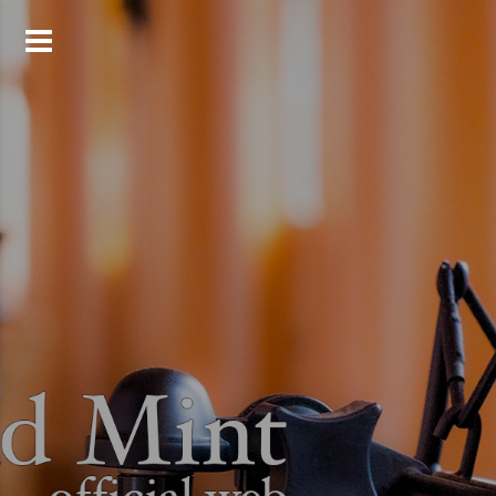
コ
ン
テ
ン
ツ
へ
ス
キ
ッ
プ