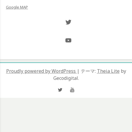
Google MAP
Twitter NOW ON
@Hugh_and_Mint_
Proudly powered by WordPress
|
テーマ:
Theia Lite
by
Gecodigital.
Twitter
YouTube