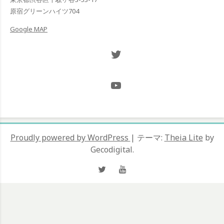
ン
原宿グリーンハイツ704
Google MAP
Twitter NOW ON
@Hugh_and_Mint_
Proudly powered by WordPress
|
テーマ:
Theia Lite
by
Gecodigital.
Twitter
YouTube