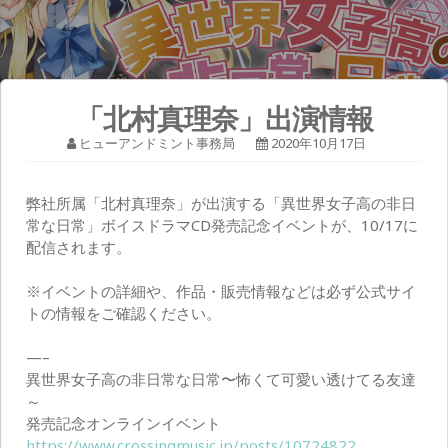
「北村真理奈」出演情報
ヒューアンドミント事務局
2020年10月17日
弊社所属「北村真理奈」が出演する「異世界女子高の非日
常な日常」ボイスドラマCD発売記念イベントが、10/17に
配信されます。
※イベントの詳細や、作品・販売情報などは必ず公式サイ
トの情報をご確認ください。
—–
異世界女子高の非日常な日常〜怖くて可愛い透けてる友達
～
発売記念オンラインイベント
https://www.crossingmusic.jp/posts/10724822