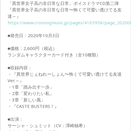
「異世界女子高の非日常な日常」ボイスドラマCD第二弾
『異世界女子高の非日常な日常〜怖くて可愛い透けてる友
達～』
https://www.crossingmusic.jp/pages/4165958/page_2020
■発売日：2020年10月3日
■価格：2,600円（税込）
ランダムキャラクターカード付き（全10種類）
■収録内容：
・『異世界じぇねれーしょん〜怖くて可愛い透けてる友達
Ver.～』
・1章「踏み出す一歩」
・2章「変わりたい私」
・3章「新しい風」
・『CASTE BUSTERS！』
■出演：
サーシャ・シュミット（CV：澤崎柚希）