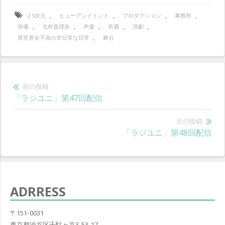
、
、
、
、
2.5次元
ヒューアンドミント
プロダクション
事務所
、
、
、
、
、
俳優
北村真理奈
声優
所属
演劇
、
異世界女子高の非日常な日常
舞台
投
前の投稿
前
「ラジユニ」第47回配信
稿
の
ナ
投
次の投稿
次
「ラジユニ」第48回配信
稿:
ビ
の
ゲ
投
稿:
ー
ADRRESS
シ
ョ
〒151-0031
東京都渋谷区千駄ヶ谷3-53-17