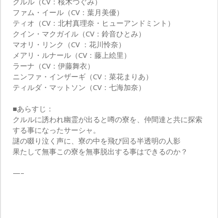
クルル（CV：桜木つぐみ）
ファム・イール（CV：葉月美優）
ティオ（CV：北村真理奈・ヒューアンドミント）
クイン・マクガイル（CV：鈴音ひとみ）
マオリ・リンク（CV ：花川怜奈）
メアリ・ルナール（CV：藤上絵里）
ラーナ（CV：伊藤舞衣）
ニンファ・インザーギ（CV：菜花まりあ）
ティルダ・マットソン（CV：七海加奈）
■あらすじ：
クルルに誘われ幽霊が出ると噂の寮を、仲間達と共に探索
する事になったサーシャ。
謎の啜り泣く声に、寮の中を飛び回る半透明の人影
果たして無事この寮を無事脱出する事はできるのか？
—–