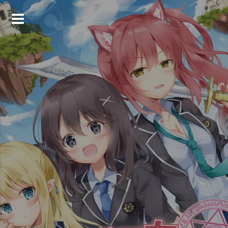
コ
ン
テ
ン
ツ
へ
ス
キ
ッ
プ