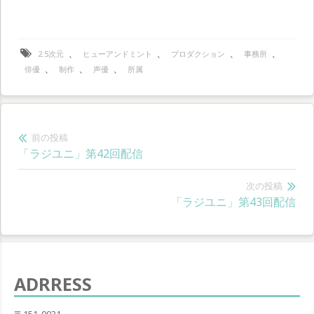
、
、
、
、
2.5次元
ヒューアンドミント
プロダクション
事務所
、
、
、
俳優
制作
声優
所属
投
前の投稿
前
「ラジユニ」第42回配信
稿
の
ナ
投
次の投稿
次
「ラジユニ」第43回配信
稿:
ビ
の
ゲ
投
稿:
ー
ADRRESS
シ