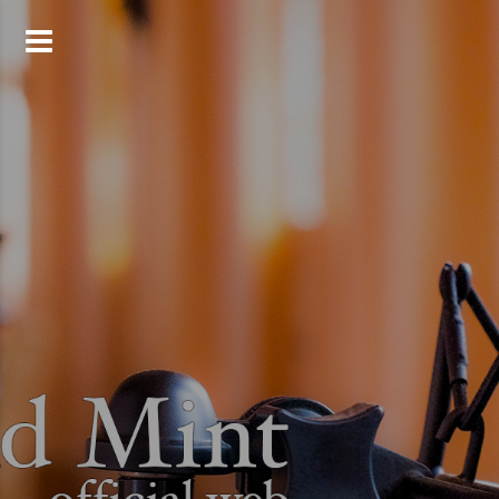
コ
ン
テ
ン
ツ
へ
ス
キ
ッ
プ