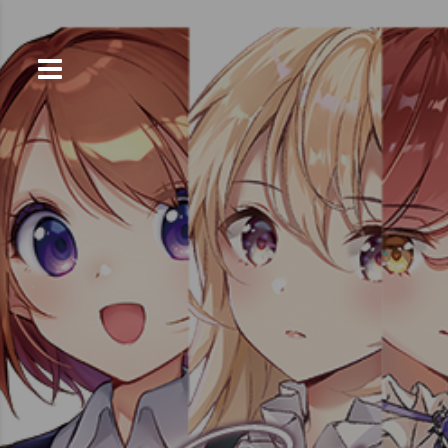
コ
ン
テ
ン
ツ
へ
ス
キ
ッ
プ