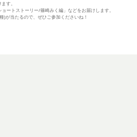
けます。
級)」「ショートストーリー/篠崎みく編」などをお届けします。
6種)が当たるので、ぜひご参加くださいね！
、
、
、
、
、
、
、
プロダクション
ラジオ
ラジユニ
リユニオン
事務所
俳優
oudly powered by WordPress
|
テーマ:
Theia Lite
by Gecodigi