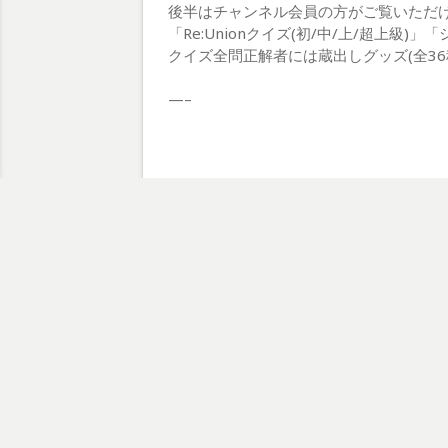
後半はチャンネル会員の方がご覧いただ
「Re:Unionクイズ(初/中/上/超上
クイズ全問正解者には蔵出しグッズ(全3
—–
、
、
2.5次元
RE:UNION
ヒューアンドミント
投
前の投稿
前
GW期間中のお休みにつきまして
稿
の
投
ナ
稿:
ビ
Pr