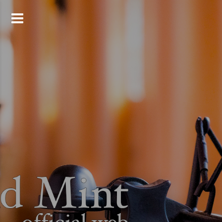
コ
ン
テ
ン
ツ
へ
ス
キ
ッ
プ