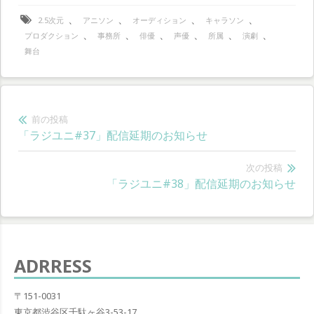
、
、
、
、
2.5次元
アニソン
オーディション
キャラソン
、
、
、
、
、
、
プロダクション
事務所
俳優
声優
所属
演劇
舞台
投
前の投稿
前
「ラジユニ#37」配信延期のお知らせ
稿
の
ナ
投
次の投稿
次
「ラジユニ#38」配信延期のお知らせ
稿:
ビ
の
ゲ
投
稿:
ー
ADRRESS
シ
ョ
〒151-0031
東京都渋谷区千駄ヶ谷3-53-17