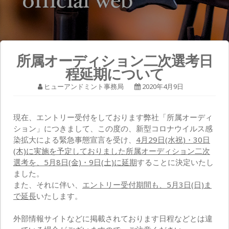
所属オーディション二次選考日
程延期について
ヒューアンドミント事務局
2020年4月9日
現在、エントリー受付をしております弊社「所属オーディ
ション」につきまして、この度の、新型コロナウイルス感
染拡大による緊急事態宣言を受け、
4月29日(水祝)・30日
(木)に実施を予定しておりました所属オーディション二次
選考を、5月8日(金)・9日(土)に延期
することに決定いたし
ました。
また、それに伴い、
エントリー受付期間も、5月3日(日)ま
で延長
いたします。
外部情報サイトなどに掲載されております日程などとは違