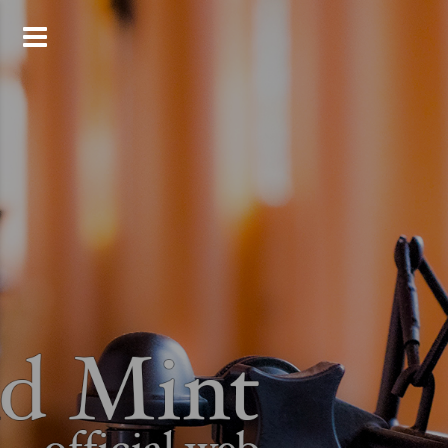
コ
ン
テ
ン
ツ
へ
ス
キ
ッ
プ