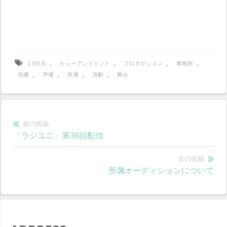
、
、
、
、
2.5次元
ヒューアンドミント
プロダクション
事務所
、
、
、
、
俳優
声優
所属
演劇
舞台
投
前の投稿
前
「ラジユニ」第36回配信
稿
の
ナ
投
次の投稿
次
所属オーディションについて
稿:
ビ
の
ゲ
投
稿:
ー