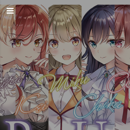
コ
ン
テ
ン
ツ
へ
ス
キ
ッ
プ