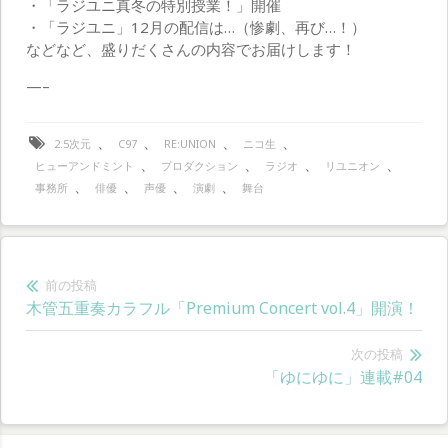
・「ラジユニ真冬の特別授業！」開催
・「ラジユニ」12月の配信は…（惨劇、再び…！）
などなど、盛りだくさんの内容でお届けします！
—–
、
、
、
、
2.5次元
C97
RE:UNION
ニコ生
、
、
、
、
ヒューアンドミント
プロダクション
ラジオ
リユニオン
、
、
、
、
事務所
俳優
声優
演劇
舞台
投
前の投稿
前
木管五重奏カラフル「Premium Concert vol.4」開演！
稿
の
ナ
投
次の投稿
次
「ゆにゆに」連載#04
稿:
ビ
の
ゲ
投