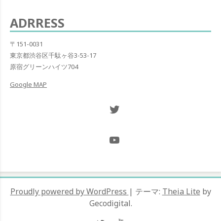
稿:
ー
ADRRESS
シ
ョ
〒151-0031
東京都渋谷区千駄ヶ谷3-53-17
ン
原宿グリーンハイツ704
Google MAP
Twitter NOW ON
@Hugh_and_Mint_
Proudly powered by WordPress
|
テーマ:
Theia Lite
by
Gecodigital.