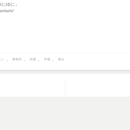
「ゆにゆに」
uniuni/
、
、
、
、
ョン
事務所
俳優
声優
舞台
oudly powered by WordPress
|
テーマ:
Theia Lite
by Gecodigi
Twitter
YouTube