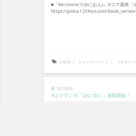
■「Re:Union(りゆにおん)」4コマ漫画
https://polca.123hon.com/book_series/
、
、
2.5次元
ヒューアンドミント
プロダクシ
投
前の投稿
前
4コママンガ「ゆにゆに」連載開始！
稿
の
投
ナ
稿:
ビ
Pr
ゲ