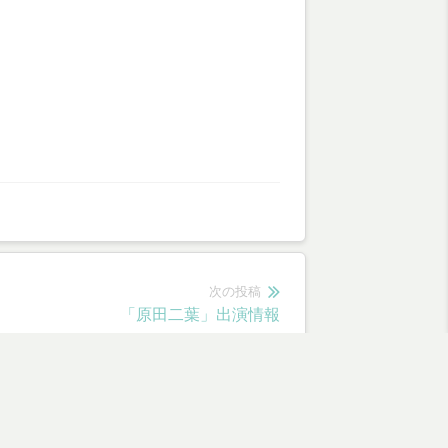
次の投稿
次
「原田二葉」出演情報
の
投
稿:
tal.