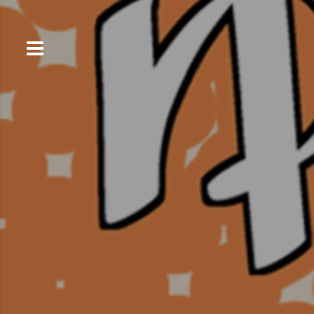
コ
ン
テ
ン
ツ
へ
ス
キ
ッ
プ