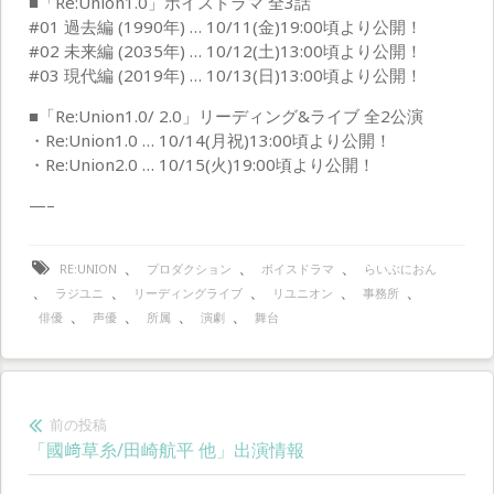
■「Re:Union1.0」ボイスドラマ 全3話
#01 過去編 (1990年) … 10/11(金)19:00頃より公開！
#02 未来編 (2035年) … 10/12(土)13:00頃より公開！
#03 現代編 (2019年) … 10/13(日)13:00頃より公開！
■「Re:Union1.0/ 2.0」リーディング&ライブ 全2公演
・Re:Union1.0 … 10/14(月祝)13:00頃より公開！
・Re:Union2.0 … 10/15(火)19:00頃より公開！
—–
、
、
、
RE:UNION
プロダクション
ボイスドラマ
らいぶにおん
、
、
、
、
、
ラジユニ
リーディングライブ
リユニオン
事務所
、
、
、
、
俳優
声優
所属
演劇
舞台
投
前の投稿
前
「國﨑草糸/田崎航平 他」出演情報
稿
の