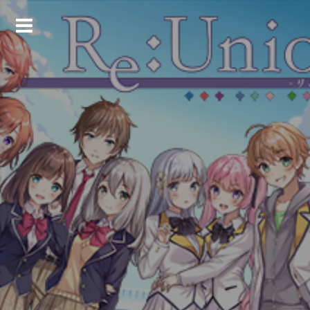
コ
ン
テ
ン
ツ
へ
ス
キ
ッ
プ