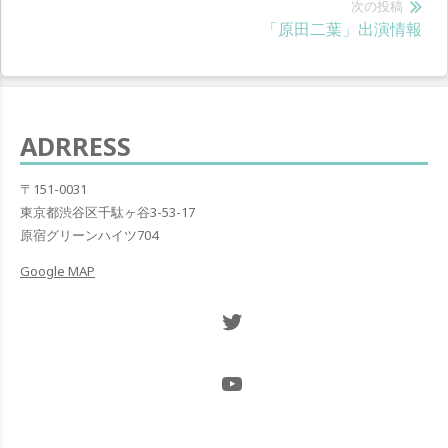
ナ
投
次の投稿
次
「原田二葉」出演情報
稿:
ビ
の
ゲ
投
稿:
ー
ADRRESS
シ
ョ
〒151-0031
東京都渋谷区千駄ヶ谷3-53-17
ン
原宿グリーンハイツ704
Google MAP
Twitter NOW ON
@Hugh_and_Mint_