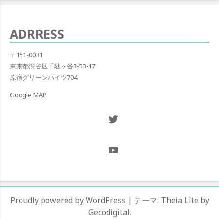
ゲ
稿:
ー
ADRRESS
シ
ョ
〒151-0031
東京都渋谷区千駄ヶ谷3-53-17
ン
原宿グリーンハイツ704
Google MAP
Twitter NOW ON
@Hugh_and_Mint_
Proudly powered by WordPress
|
テーマ:
Theia Lite
by
Gecodigital.