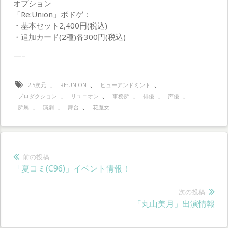
オプション
「Re:Union」ボドゲ：
・基本セット2,400円(税込)
・追加カード(2種)各300円(税込)
—–
、
、
、
2.5次元
RE:UNION
ヒューアンドミント
、
、
、
、
、
プロダクション
リユニオン
事務所
俳優
声優
、
、
、
所属
演劇
舞台
花魔女
投
前の投稿
前
「夏コミ(C96)」イベント情報！
稿
の
ナ
投
次の投稿
次
「丸山美月」出演情報
稿:
ビ
の
投