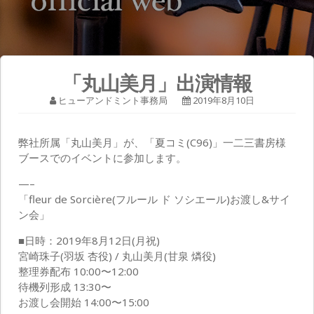
「丸山美月」出演情報
ヒューアンドミント事務局
2019年8月10日
弊社所属「丸山美月」が、「夏コミ(C96)」一二三書房様
ブースでのイベントに参加します。
—–
「fleur de Sorcière(フルール ド ソシエール)お渡し&サイ
ン会」
■日時：2019年8月12日(月祝)
宮崎珠子(羽坂 杏役) / 丸山美月(甘泉 燐役)
整理券配布 10:00〜12:00
待機列形成 13:30〜
お渡し会開始 14:00〜15:00