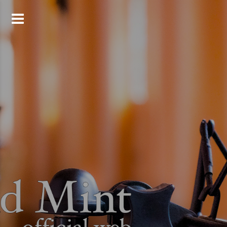
コ
ン
テ
ン
ツ
へ
ス
キ
ッ
プ