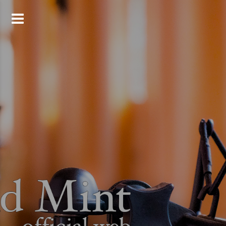
コ
ン
テ
ン
ツ
へ
ス
キ
ッ
プ