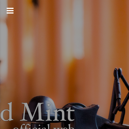
コ
ン
テ
ン
ツ
へ
ス
キ
ッ
プ