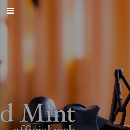
コ
ン
テ
ン
ツ
へ
ス
キ
ッ
プ