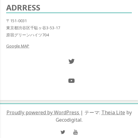
ADRRESS
〒151-0031
東京都渋谷区千駄ヶ谷3-53-17
原宿グリーンハイツ704
Google MAP
Twitter NOW ON
@Hugh_and_Mint_
Proudly powered by WordPress
|
テーマ:
Theia Lite
by
Gecodigital.
Twitter
YouTube