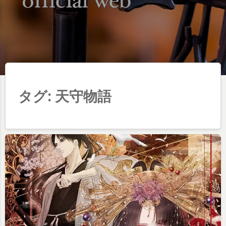
タグ:
天守物語