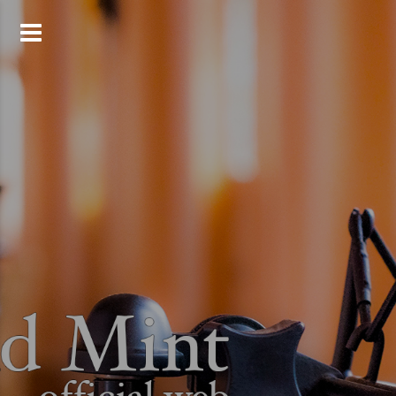
コ
ン
テ
ン
ツ
へ
ス
キ
ッ
プ