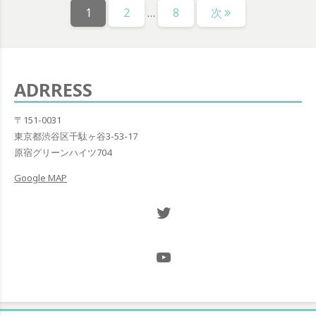
固
固
固
1
2
…
8
次
稿
定
定
定
の
ペ
ペ
ペ
ー
ー
ー
ペ
ジ
ジ
ジ
ADRRESS
ー
ジ
〒151-0031
東京都渋谷区千駄ヶ谷3-53-17
送
原宿グリーンハイツ704
り
Google MAP
Twitter NOW ON
@Hugh_and_Mint_