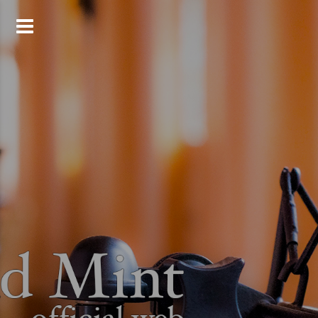
コ
ン
テ
ン
ツ
へ
ス
キ
ッ
プ