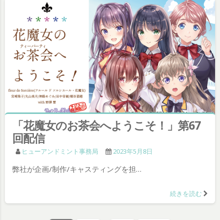
「花魔女のお茶会へようこそ！」第67
回配信
ヒューアンドミント事務局
2023年5月8日
弊社が企画/制作/キャスティングを担…
続きを読む
投