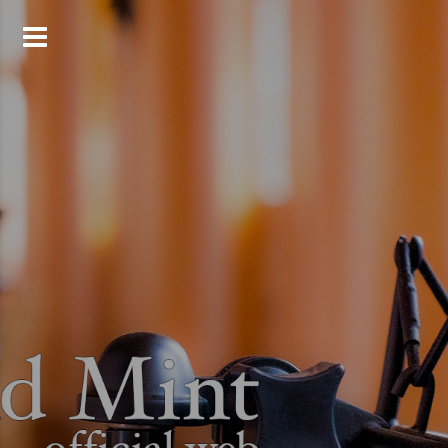
コ
ン
テ
ン
ツ
へ
ス
キ
ッ
プ