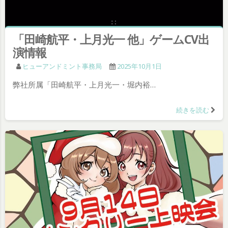
「田崎航平・上月光一 他」ゲームCV出
演情報
ヒューアンドミント事務局
2025年10月1日
弊社所属「田崎航平・上月光一・堀内裕…
続きを読む