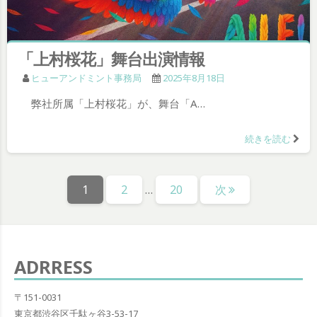
「上村桜花」舞台出演情報
ヒューアンドミント事務局
2025年8月18日
弊社所属「上村桜花」が、舞台「A…
続きを読む
投
固
固
固
1
2
…
20
次
稿
定
定
定
の
ペ
ペ
ペ
ー
ー
ー
ペ
ジ
ジ
ジ
ADRRESS
ー
ジ
〒151-0031
東京都渋谷区千駄ヶ谷3-53-17