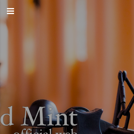
コ
ン
テ
ン
ツ
へ
ス
キ
ッ
プ