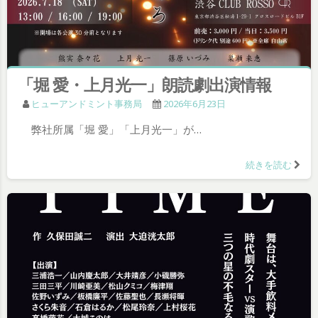
「堀 愛・上月光一」朗読劇出演情報
ヒューアンドミント事務局
2026年6月23日
弊社所属「堀 愛」「上月光一」が…
続きを読む