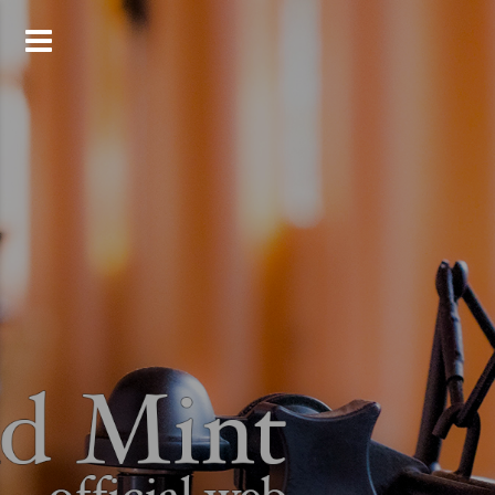
コ
ン
テ
ン
ツ
へ
ス
キ
ッ
プ