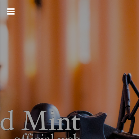
コ
ン
テ
ン
ツ
へ
ス
キ
ッ
プ