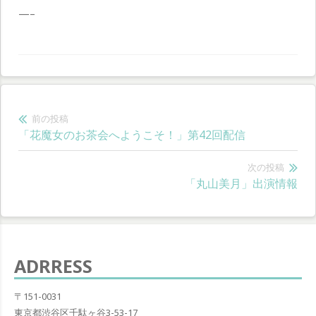
—–
投
前の投稿
前
「花魔女のお茶会へようこそ！」第42回配信
稿
の
ナ
投
次の投稿
次
「丸山美月」出演情報
稿:
ビ
の
ゲ
投
稿:
ー
ADRRESS
シ
ョ
〒151-0031
東京都渋谷区千駄ヶ谷3-53-17