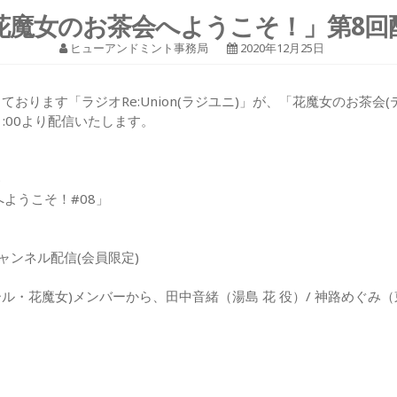
花魔女のお茶会へようこそ！」第8回
ヒューアンドミント事務局
2020年12月25日
ております「ラジオRe:Union(ラジユニ)」が、「花魔女のお茶会
21:00より配信いたします。
6
ようこそ！#08」
〜チャンネル配信(会員限定)
 ソルシエール・花魔女)メンバーから、田中音緒（湯島 花 役）/ 神路めぐみ（