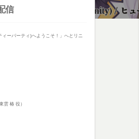
配信
(ティーパーティ)へようこそ！」へとリニ
東雲 椿 役）