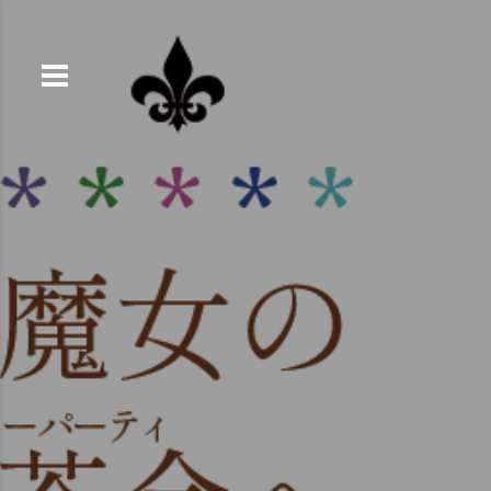
コ
ン
テ
ン
ツ
へ
ス
キ
ッ
プ