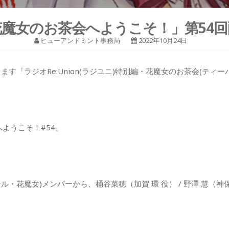
花魔女のお茶会へようこそ！」第54回
ヒューアンドミント事務局
2022年10月24日
す「ラジオRe:Union(ラジユニ)特別編・花魔女のお茶会(ティー
ようこそ！#54」
 ソルシエール・花魔女)メンバーから、桶谷菜穂（加賀 環 役） / 野澤 慧（