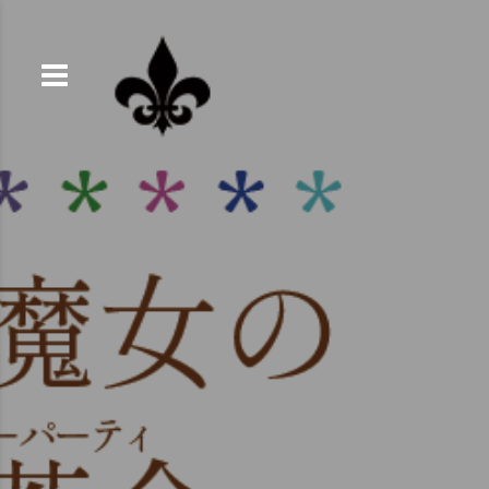
コ
ン
テ
ン
ツ
へ
ス
キ
ッ
プ