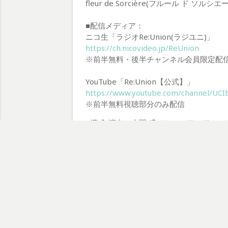
fleur de Sorcière(フルール ド
■配信メディア：
ニコ生「ラジオRe:Union(ラジユニ)」
https://ch.nicovideo.jp/ReUnion
※前半無料・後半チャンネル会員限定配
YouTube「Re:Union【公式】」
https://www.youtube.com/channel/U
※前半無料視聴部分のみ配信
■構成/演出：本間 盛（ヒューアンドミン
■統括プロデューサー：水口盛道（ヒュ
、
、
ヒューアンドミント
プロダクション
ラジ
投
前の投稿