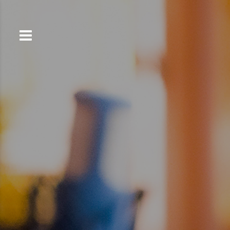
コ
ン
テ
ン
ツ
へ
ス
キ
ッ
プ