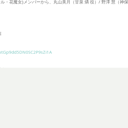
 ソルシエール・花魔女)メンバーから、丸山美月（甘泉 燐 役）/ 野澤 慧（
信
CIbtGp9dd5DN0SC2P9sZi1A
ト）
ーアンドミント）
、
、
、
、
、
、
、
ユニ
リユニオン
事務所
俳優
声優
演劇
舞台
花魔女