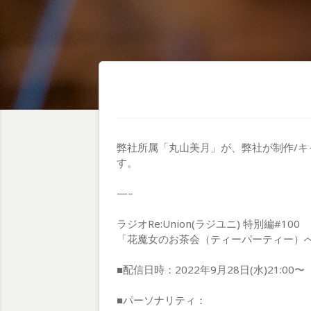
弊社所属「丸山美月」が、弊社が制作/
す。
—–
ラジオRe:Union(ラジユニ) 特別編#100
「花魔女のお茶会（ティーパーティー）へ
■配信日時：2022年9月28日(水)21:00〜
■パーソナリティ：